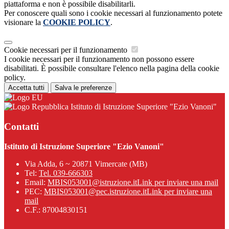
piattaforma e non è possibile disabilitarli.
Per conoscere quali sono i cookie necessari al funzionamento potete
visionare la
COOKIE POLICY
.
Cookie necessari per il funzionamento
I cookie necessari per il funzionamento non possono essere
disabilitati. È possibile consultare l'elenco nella pagina della cookie
policy.
Accetta tutti
Salva le preferenze
Istituto di Istruzione Superiore "Ezio Vanoni"
Contatti
Istituto di Istruzione Superiore "Ezio Vanoni"
Via Adda, 6 ~ 20871 Vimercate (MB)
Tel:
Tel. 039-666303
Email:
MBIS053001@istruzione.it
Link per inviare una mail
PEC:
MBIS053001@pec.istruzione.it
Link per inviare una
mail
C.F.: 87004830151