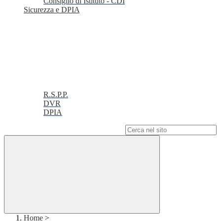
Consiglio di Istituto - CDI
Sicurezza e DPIA
R.S.P.P.
DVR
DPIA
Campo di ricerca per le pagine del sito
Home
>