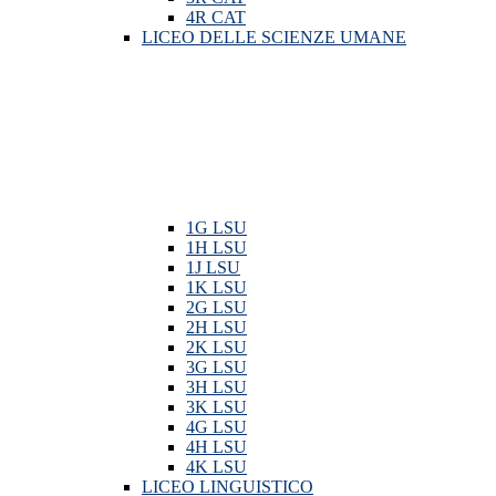
4R CAT
LICEO DELLE SCIENZE UMANE
1G LSU
1H LSU
1J LSU
1K LSU
2G LSU
2H LSU
2K LSU
3G LSU
3H LSU
3K LSU
4G LSU
4H LSU
4K LSU
LICEO LINGUISTICO