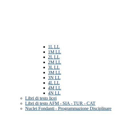
1L LL
1M LL
2L LL
2M LL
3L LL
3M LL
3N LL
4L LL
4M LL
4N LL
Libri di testo licei
Libri di testo AFM - SIA - TUR - CAT
Nuclei Fondanti - Programmazione Disciplinare