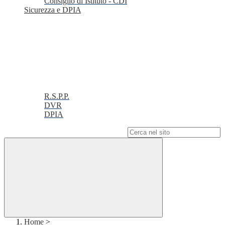
Consiglio di Istituto - CDI
Sicurezza e DPIA
R.S.P.P.
DVR
DPIA
Campo di ricerca per le pagine del sito
Home
>