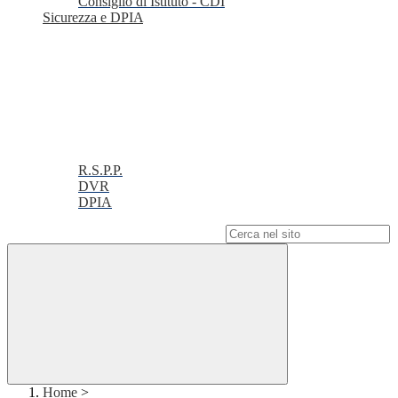
Consiglio di Istituto - CDI
Sicurezza e DPIA
R.S.P.P.
DVR
DPIA
Campo di ricerca per le pagine del sito
Home
>