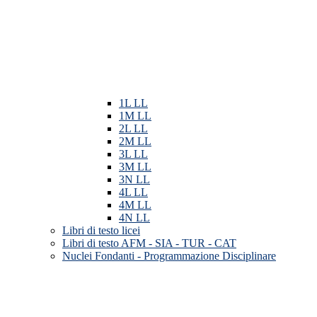
1L LL
1M LL
2L LL
2M LL
3L LL
3M LL
3N LL
4L LL
4M LL
4N LL
Libri di testo licei
Libri di testo AFM - SIA - TUR - CAT
Nuclei Fondanti - Programmazione Disciplinare