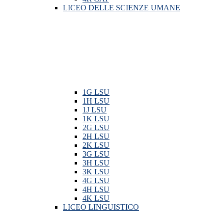
LICEO DELLE SCIENZE UMANE
1G LSU
1H LSU
1J LSU
1K LSU
2G LSU
2H LSU
2K LSU
3G LSU
3H LSU
3K LSU
4G LSU
4H LSU
4K LSU
LICEO LINGUISTICO