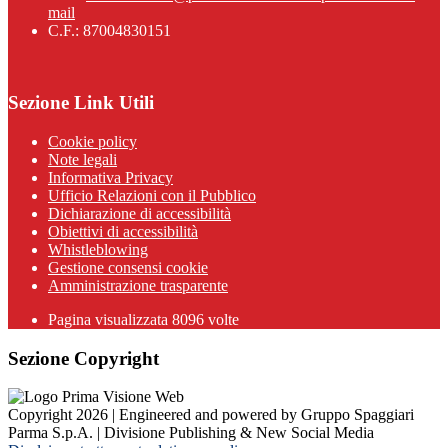
mail
C.F.: 87004830151
Sezione Link Utili
Cookie policy
Note legali
Informativa Privacy
Ufficio Relazioni con il Pubblico
Dichiarazione di accessibilità
Obiettivi di accessibilità
Whistleblowing
Gestione consensi cookie
Amministrazione trasparente
Pagina visualizzata
8096
volte
Sezione Copyright
Copyright 2026 | Engineered and powered by Gruppo Spaggiari
Parma S.p.A. | Divisione Publishing & New Social Media