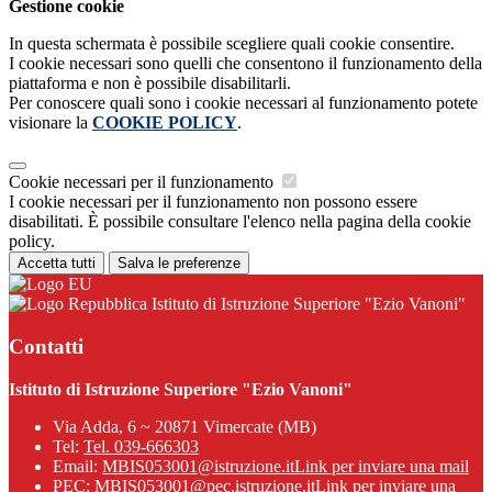
Gestione cookie
In questa schermata è possibile scegliere quali cookie consentire.
I cookie necessari sono quelli che consentono il funzionamento della
piattaforma e non è possibile disabilitarli.
Per conoscere quali sono i cookie necessari al funzionamento potete
visionare la
COOKIE POLICY
.
Cookie necessari per il funzionamento
I cookie necessari per il funzionamento non possono essere
disabilitati. È possibile consultare l'elenco nella pagina della cookie
policy.
Accetta tutti
Salva le preferenze
Istituto di Istruzione Superiore "Ezio Vanoni"
Contatti
Istituto di Istruzione Superiore "Ezio Vanoni"
Via Adda, 6 ~ 20871 Vimercate (MB)
Tel:
Tel. 039-666303
Email:
MBIS053001@istruzione.it
Link per inviare una mail
PEC:
MBIS053001@pec.istruzione.it
Link per inviare una