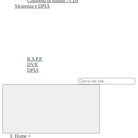
Consiglio di Istituto - CDI
Sicurezza e DPIA
R.S.P.P.
DVR
DPIA
Campo di ricerca per le pagine del sito
Home
>