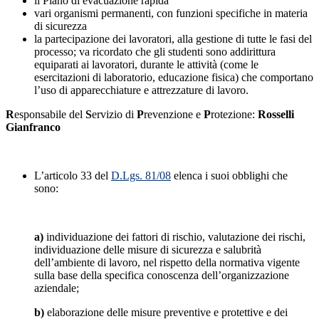
il Piano di evacuazione rapida
vari organismi permanenti, con funzioni specifiche in materia
di sicurezza
la partecipazione dei lavoratori, alla gestione di tutte le fasi del
processo; va ricordato che gli studenti sono addirittura
equiparati ai lavoratori, durante le attività (come le
esercitazioni di laboratorio, educazione fisica) che comportano
l’uso di apparecchiature e attrezzature di lavoro.
R
esponsabile del
S
ervizio di
P
revenzione e
P
rotezione:
Rosselli
Gianfranco
L’articolo 33 del
D.Lgs. 81/08
elenca i suoi obblighi che
sono:
a)
individuazione dei fattori di rischio, valutazione dei rischi,
individuazione delle misure di sicurezza e salubrità
dell’ambiente di lavoro, nel rispetto della normativa vigente
sulla base della specifica conoscenza dell’organizzazione
aziendale;
b)
elaborazione delle misure preventive e protettive e dei