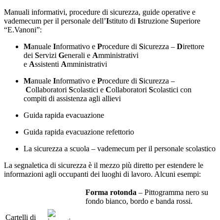
Manuali informativi, procedure di sicurezza, guide operative e
vademecum per il personale dell’
I
stituto di
I
struzione
S
uperiore
“E.Vanoni”:
M
anuale
I
nformativo e
P
rocedure di
S
icurezza –
D
irettore
dei
S
ervizi
G
enerali e
A
mministrativi
e
A
ssistenti
A
mministrativi
M
anuale
I
nformativo e
P
rocedure di
S
icurezza –
C
ollaboratori
S
colastici e
C
ollaboratori
S
colastici con
compiti di assistenza agli allievi
Guida rapida evacuazione
Guida rapida evacuazione refettorio
La sicurezza a scuola – vademecum per il personale scolastico
La segnaletica di sicurezza è il mezzo più diretto per estendere le
informazioni agli occupanti dei luoghi di lavoro. Alcuni esempi:
Forma rotonda
– Pittogramma nero su
fondo bianco, bordo e banda rossi.
Cartelli di