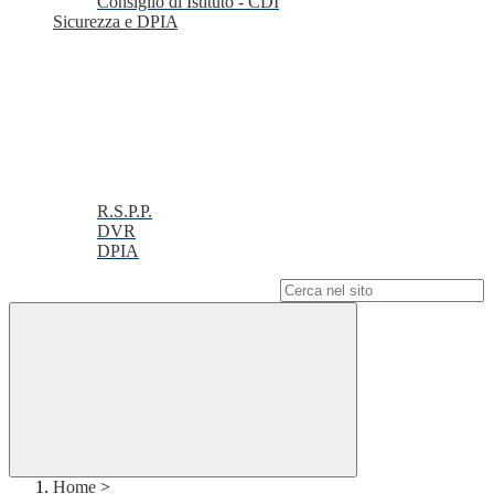
Consiglio di Istituto - CDI
Sicurezza e DPIA
R.S.P.P.
DVR
DPIA
Campo di ricerca per le pagine del sito
Home
>