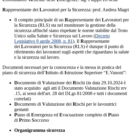
R
appresentante dei
L
avoratori per la
S
icurezza: prof. Andrea Magri
Il compito principale di un
R
appresentante dei
L
avoratori per
la
S
icurezza (RLS) sta nel monitorare la gestione della
sicurezza affinché siano rispettate le norme stabilite dal Testo
Unico sulla Salute e Sicurezza sul Lavoro (
Decreto
Legislativo 9 aprile 2008, n. 81
). Il
R
appresentante
dei
L
avoratori per la
S
icurezza (RLS) è dunque il punto di
riferimento dei lavoratori sugli aspetti che riguardano la salute
e la sicurezza sul lavoro.
Documenti necessari per la conoscenza e la messa in pratica del
piano di sicurezza dell’
I
stituto di
I
struzione
S
uperiore “E.Vanoni”:
D
ocumento di
V
alutazione dei
R
ischi (i
n data 29.10.2024 è
stato acquisito agli atti il Documento Valutazione Rischi rev
.15, ai sensi dell'art. 28 del DLgs 81/2008 e tutti i documenti
correlati)
D
ocumento di
V
alutazione dei
R
ischi per le lavoratrici
gestanti
P
iano di
E
mergenza ed
E
vacuazione completo di
P
iano
di
P
rimo
S
occorso
Organigramma sicurezza