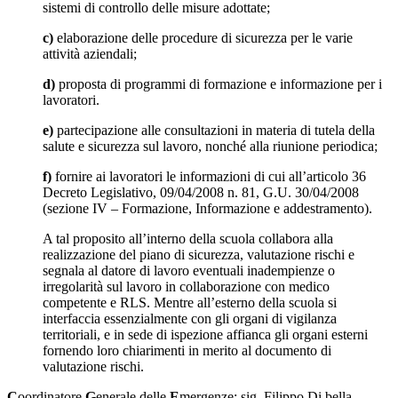
sistemi di controllo delle misure adottate;
c)
elaborazione delle procedure di sicurezza per le varie
attività aziendali;
d)
proposta di programmi di formazione e informazione per i
lavoratori.
e)
partecipazione alle consultazioni in materia di tutela della
salute e sicurezza sul lavoro, nonché alla riunione periodica;
f)
fornire ai lavoratori le informazioni di cui all’articolo 36
Decreto Legislativo, 09/04/2008 n. 81, G.U. 30/04/2008
(sezione IV – Formazione, Informazione e addestramento).
A tal proposito all’interno della scuola collabora alla
realizzazione del piano di sicurezza, valutazione rischi e
segnala al datore di lavoro eventuali inadempienze o
irregolarità sul lavoro in collaborazione con medico
competente e RLS. Mentre all’esterno della scuola si
interfaccia essenzialmente con gli organi di vigilanza
territoriali, e in sede di ispezione affianca gli organi esterni
fornendo loro chiarimenti in merito al documento di
valutazione rischi.
C
oordinatore
G
enerale
delle
E
mergenze: sig. Filippo Di bella