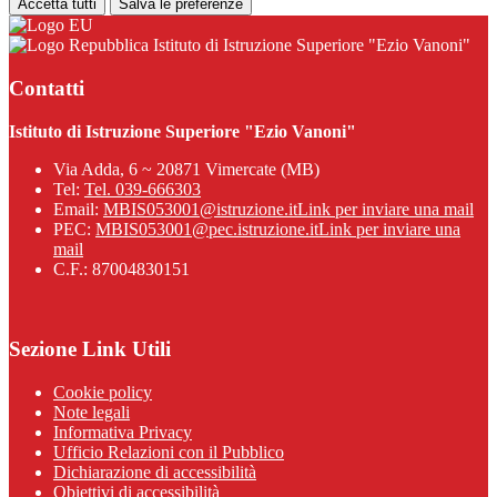
Accetta tutti
Salva le preferenze
Istituto di Istruzione Superiore "Ezio Vanoni"
Contatti
Istituto di Istruzione Superiore "Ezio Vanoni"
Via Adda, 6 ~ 20871 Vimercate (MB)
Tel:
Tel. 039-666303
Email:
MBIS053001@istruzione.it
Link per inviare una mail
PEC:
MBIS053001@pec.istruzione.it
Link per inviare una
mail
C.F.: 87004830151
Sezione Link Utili
Cookie policy
Note legali
Informativa Privacy
Ufficio Relazioni con il Pubblico
Dichiarazione di accessibilità
Obiettivi di accessibilità