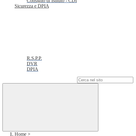
Consiglio di Istituto - CDI
Sicurezza e DPIA
R.S.P.P.
DVR
DPIA
Campo di ricerca per le pagine del sito
Home
>