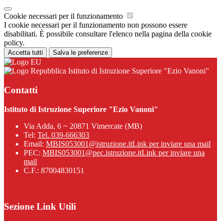
Cookie necessari per il funzionamento
I cookie necessari per il funzionamento non possono essere
disabilitati. È possibile consultare l'elenco nella pagina della cookie
policy.
Accetta tutti
Salva le preferenze
Istituto di Istruzione Superiore "Ezio Vanoni"
Contatti
Istituto di Istruzione Superiore "Ezio Vanoni"
Via Adda, 6 ~ 20871 Vimercate (MB)
Tel:
Tel. 039-666303
Email:
MBIS053001@istruzione.it
Link per inviare una mail
PEC:
MBIS053001@pec.istruzione.it
Link per inviare una
mail
C.F.: 87004830151
Sezione Link Utili