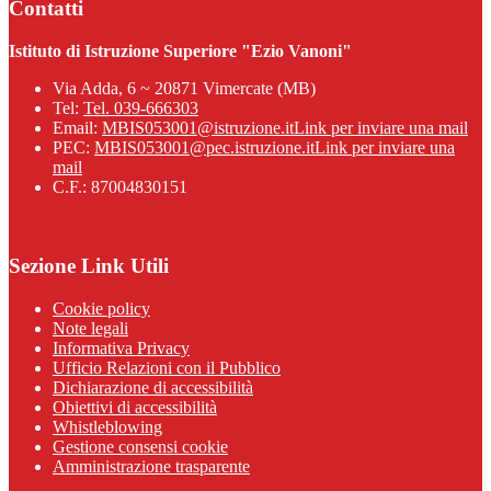
Contatti
Istituto di Istruzione Superiore "Ezio Vanoni"
Via Adda, 6 ~ 20871 Vimercate (MB)
Tel:
Tel. 039-666303
Email:
MBIS053001@istruzione.it
Link per inviare una mail
PEC:
MBIS053001@pec.istruzione.it
Link per inviare una
mail
C.F.: 87004830151
Sezione Link Utili
Cookie policy
Note legali
Informativa Privacy
Ufficio Relazioni con il Pubblico
Dichiarazione di accessibilità
Obiettivi di accessibilità
Whistleblowing
Gestione consensi cookie
Amministrazione trasparente