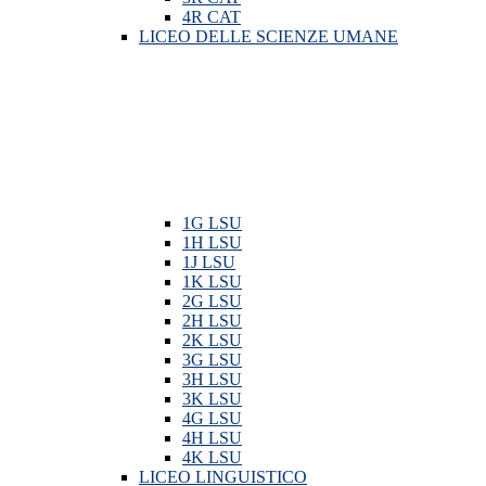
4R CAT
LICEO DELLE SCIENZE UMANE
1G LSU
1H LSU
1J LSU
1K LSU
2G LSU
2H LSU
2K LSU
3G LSU
3H LSU
3K LSU
4G LSU
4H LSU
4K LSU
LICEO LINGUISTICO