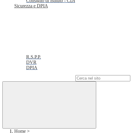
Consiglio di Istituto - CDI
Sicurezza e DPIA
R.S.P.P.
DVR
DPIA
Campo di ricerca per le pagine del sito
Home
>