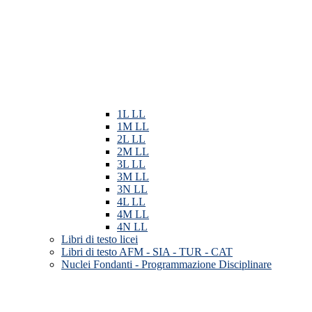
1L LL
1M LL
2L LL
2M LL
3L LL
3M LL
3N LL
4L LL
4M LL
4N LL
Libri di testo licei
Libri di testo AFM - SIA - TUR - CAT
Nuclei Fondanti - Programmazione Disciplinare