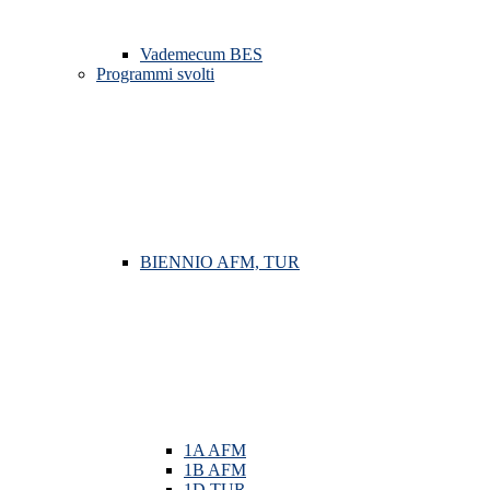
Vademecum BES
Programmi svolti
BIENNIO AFM, TUR
1A AFM
1B AFM
1D TUR