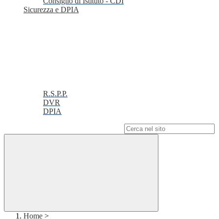
Consiglio di Istituto - CDI
Sicurezza e DPIA
R.S.P.P.
DVR
DPIA
Campo di ricerca per le pagine del sito
Home
>