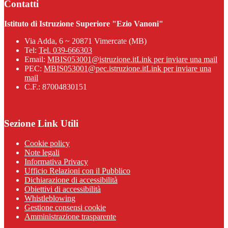
Contatti
Istituto di Istruzione Superiore "Ezio Vanoni"
Via Adda, 6 ~ 20871 Vimercate (MB)
Tel:
Tel. 039-666303
Email:
MBIS053001@istruzione.it
Link per inviare una mail
PEC:
MBIS053001@pec.istruzione.it
Link per inviare una
mail
C.F.: 87004830151
Sezione Link Utili
Cookie policy
Note legali
Informativa Privacy
Ufficio Relazioni con il Pubblico
Dichiarazione di accessibilità
Obiettivi di accessibilità
Whistleblowing
Gestione consensi cookie
Amministrazione trasparente