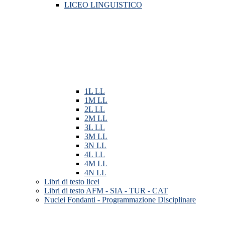
LICEO LINGUISTICO
1L LL
1M LL
2L LL
2M LL
3L LL
3M LL
3N LL
4L LL
4M LL
4N LL
Libri di testo licei
Libri di testo AFM - SIA - TUR - CAT
Nuclei Fondanti - Programmazione Disciplinare