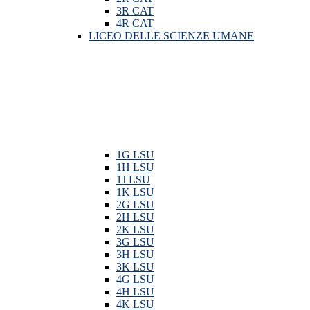
3R CAT
4R CAT
LICEO DELLE SCIENZE UMANE
1G LSU
1H LSU
1J LSU
1K LSU
2G LSU
2H LSU
2K LSU
3G LSU
3H LSU
3K LSU
4G LSU
4H LSU
4K LSU