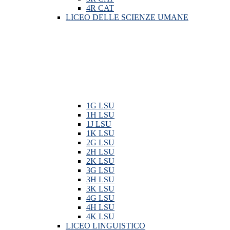
4R CAT
LICEO DELLE SCIENZE UMANE
1G LSU
1H LSU
1J LSU
1K LSU
2G LSU
2H LSU
2K LSU
3G LSU
3H LSU
3K LSU
4G LSU
4H LSU
4K LSU
LICEO LINGUISTICO