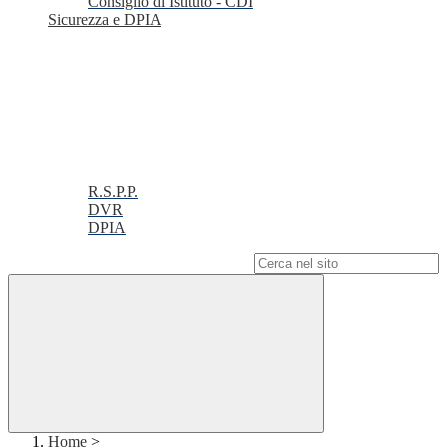
Consiglio di Istituto - CDI
Sicurezza e DPIA
R.S.P.P.
DVR
DPIA
Campo di ricerca per le pagine del sito
Home
>