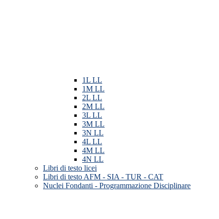
1L LL
1M LL
2L LL
2M LL
3L LL
3M LL
3N LL
4L LL
4M LL
4N LL
Libri di testo licei
Libri di testo AFM - SIA - TUR - CAT
Nuclei Fondanti - Programmazione Disciplinare