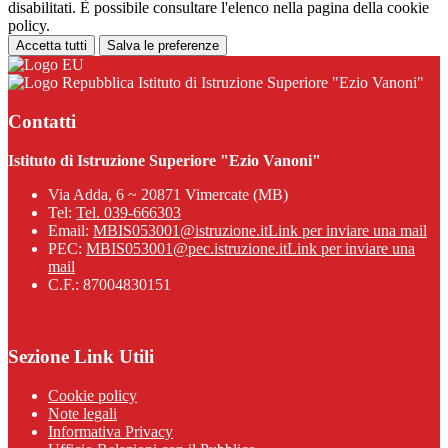
disabilitati. È possibile consultare l'elenco nella pagina della cookie
policy.
Accetta tutti
Salva le preferenze
Istituto di Istruzione Superiore "Ezio Vanoni"
Contatti
Istituto di Istruzione Superiore "Ezio Vanoni"
Via Adda, 6 ~ 20871 Vimercate (MB)
Tel:
Tel. 039-666303
Email:
MBIS053001@istruzione.it
Link per inviare una mail
PEC:
MBIS053001@pec.istruzione.it
Link per inviare una
mail
C.F.: 87004830151
Sezione Link Utili
Cookie policy
Note legali
Informativa Privacy