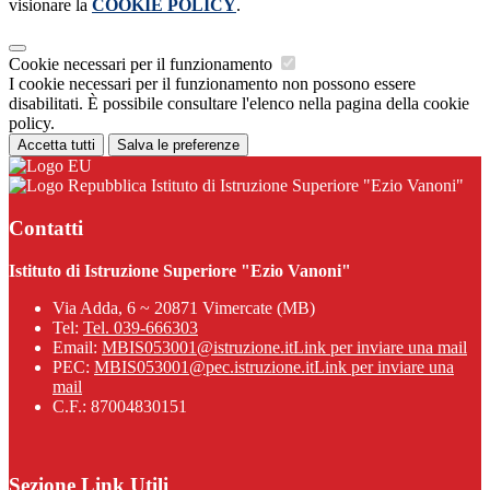
visionare la
COOKIE POLICY
.
Cookie necessari per il funzionamento
I cookie necessari per il funzionamento non possono essere
disabilitati. È possibile consultare l'elenco nella pagina della cookie
policy.
Accetta tutti
Salva le preferenze
Istituto di Istruzione Superiore "Ezio Vanoni"
Contatti
Istituto di Istruzione Superiore "Ezio Vanoni"
Via Adda, 6 ~ 20871 Vimercate (MB)
Tel:
Tel. 039-666303
Email:
MBIS053001@istruzione.it
Link per inviare una mail
PEC:
MBIS053001@pec.istruzione.it
Link per inviare una
mail
C.F.: 87004830151
Sezione Link Utili