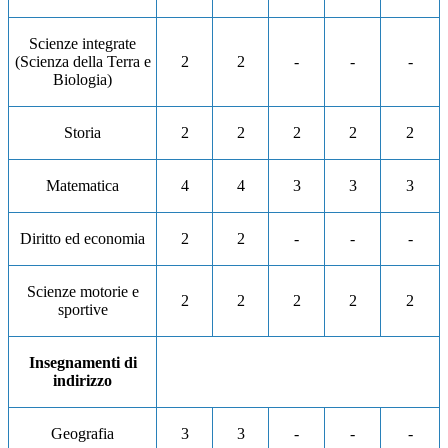
Scienze integrate
(Scienza della Terra e
2
2
-
-
-
Biologia)
Storia
2
2
2
2
2
Matematica
4
4
3
3
3
Diritto ed economia
2
2
-
-
-
Scienze motorie e
2
2
2
2
2
sportive
Insegnamenti di
indirizzo
Geografia
3
3
-
-
-