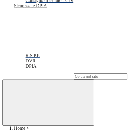
Consiglio di Istituto - CDI
Sicurezza e DPIA
R.S.P.P.
DVR
DPIA
Campo di ricerca per le pagine del sito
Home
>