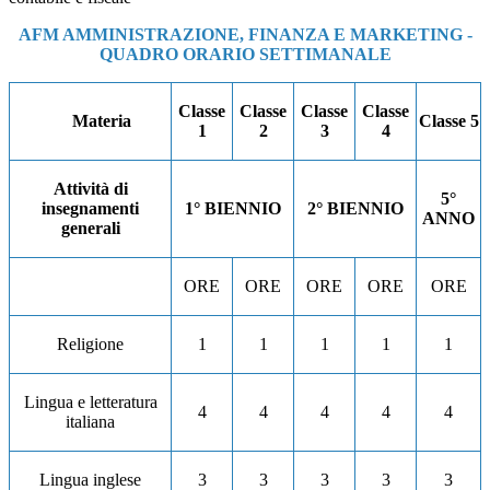
AFM AMMINISTRAZIONE, FINANZA E MARKETING -
QUADRO ORARIO SETTIMANALE
Classe
Classe
Classe
Classe
Materia
Classe
5
1
2
3
4
Attività di
5°
insegnamenti
1° BIENNIO
2° BIENNIO
ANNO
generali
ORE
ORE
ORE
ORE
ORE
Religione
1
1
1
1
1
Lingua e letteratura
4
4
4
4
4
italiana
Lingua inglese
3
3
3
3
3