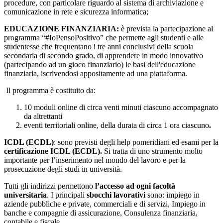
procedure, con particolare riguardo al sistema di archiviazione e
comunicazione in rete e sicurezza informatica;
EDUCAZIONE FINANZIARIA:
è prevista la partecipazione al
programma “#IoPensoPositivo” che permette agli studenti e alle
studentesse che frequentano i tre anni conclusivi della scuola
secondaria di secondo grado, di apprendere in modo innovativo
(partecipando ad un gioco finanziario) le basi dell'educazione
finanziaria, iscrivendosi appositamente ad una piattaforma.
Il programma è costituito da:
10 moduli online di circa venti minuti ciascuno accompagnato
da altrettanti
eventi territoriali online, della durata di circa 1 ora ciascuno
.
ICDL (ECDL)
: sono previsti degli help pomeridiani ed esami per la
certificazione ICDL (ECDL).
Si tratta di uno strumento molto
importante per l’inserimento nel mondo del lavoro e per la
prosecuzione degli studi in università.
Tutti gli indirizzi permettono
l’accesso ad ogni facoltà
universitaria
. I principali
sbocchi lavorativi
sono: impiego in
aziende pubbliche e private, commerciali e di servizi, Impiego in
banche e compagnie di assicurazione, Consulenza finanziaria,
contabile e fiscale