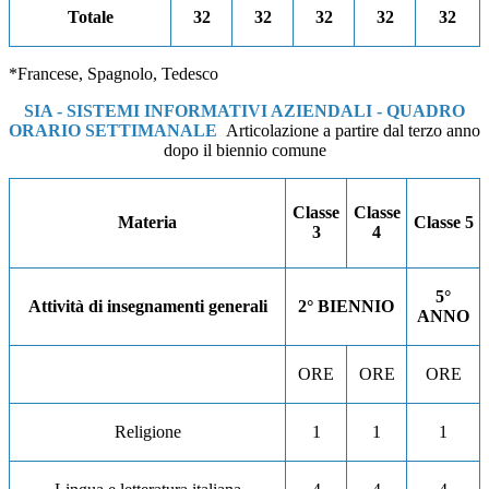
Totale
32
32
32
32
32
*Francese, Spagnolo, Tedesco
SIA - SISTEMI INFORMATIVI AZIENDALI -
QUADRO
ORARIO SETTIMANALE
Articolazione a partire dal terzo anno
dopo il biennio comune
Classe
Classe
Materia
Classe
5
3
4
5°
Attività di insegnamenti generali
2° BIENNIO
ANNO
ORE
ORE
ORE
Religione
1
1
1