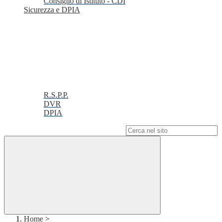
Consiglio di Istituto - CDI
Sicurezza e DPIA
R.S.P.P.
DVR
DPIA
Campo di ricerca per le pagine del sito
Home
>