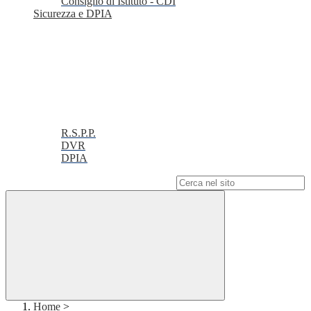
Consiglio di Istituto - CDI
Sicurezza e DPIA
R.S.P.P.
DVR
DPIA
Campo di ricerca per le pagine del sito
Home
>