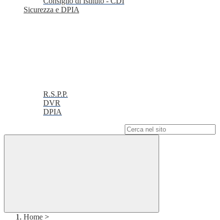
Consiglio di Istituto - CDI
Sicurezza e DPIA
R.S.P.P.
DVR
DPIA
Campo di ricerca per le pagine del sito
Home
>