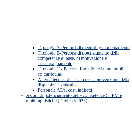
Tipologia A-Percorsi di mentoring e orientamento
Tipologia B-Percorsi di potenziamento delle
competenze di base, di motivazione e
accompagnamento
Tipologia C - Percorsi formativi e laboratoriali
co-curriculari
Attività tecnica del Team per la prevenzione della
dispersione scolastica
Personale ATA, costi indiretti
Azioni di potenziamento delle competenze STEM e
multilinguistiche (D.M. 65/2023)