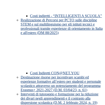
Costi indiretti - “INTELLIGENTI A SCUOLA”
Realizzazione di Percorsi per PCTO sulle discipline
STEM e sul multilinguismo per gli istituti tecnici e
professionali tramite esperienze di orientamento in Italia
e all'estero (DM 88/2025)
Costi Indiretti CON@NET.YOU
Destinazione risorse per incentivare scambi ed
esperienze formative all’estero per studenti e personale
scolastico attraverso un potenziamento del programma
Erasmus+ 2021-2027 (D.M. 03/04/23, n. 61)
Interventi di tutoraggio e formazione per la riduzione
dei divari negli apprendimenti e il contrasto alla
dispersione scolastica (D.M. 2 febbraio 2024, n. 19)