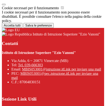
Cookie necessari per il funzionamento
I cookie necessari per il funzionamento non possono essere
disabilitati. È possibile consultare l'elenco nella pagina della cookie
policy.
Accetta tutti
Salva le preferenze
Istituto di Istruzione Superiore "Ezio Vanoni"
Contatti
Istituto di Istruzione Superiore "Ezio Vanoni"
Via Adda, 6 ~ 20871 Vimercate (MB)
Tel:
Tel. 039-666303
Email:
MBIS053001@istruzione.it
Link per inviare una mail
PEC:
MBIS053001@pec.istruzione.it
Link per inviare una
mail
C.F.: 87004830151
Sezione Link Utili