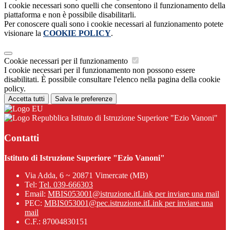
I cookie necessari sono quelli che consentono il funzionamento della
piattaforma e non è possibile disabilitarli.
Per conoscere quali sono i cookie necessari al funzionamento potete
visionare la
COOKIE POLICY
.
Cookie necessari per il funzionamento
I cookie necessari per il funzionamento non possono essere
disabilitati. È possibile consultare l'elenco nella pagina della cookie
policy.
Accetta tutti
Salva le preferenze
Istituto di Istruzione Superiore "Ezio Vanoni"
Contatti
Istituto di Istruzione Superiore "Ezio Vanoni"
Via Adda, 6 ~ 20871 Vimercate (MB)
Tel:
Tel. 039-666303
Email:
MBIS053001@istruzione.it
Link per inviare una mail
PEC:
MBIS053001@pec.istruzione.it
Link per inviare una
mail
C.F.: 87004830151