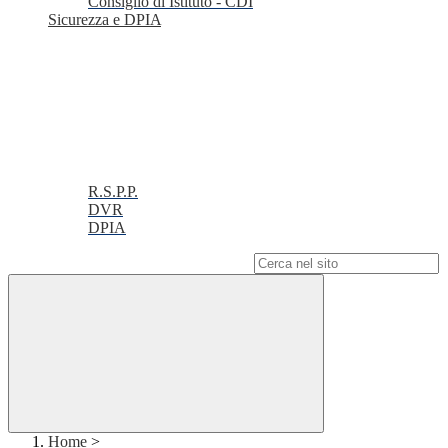
Consiglio di Istituto - CDI
Sicurezza e DPIA
R.S.P.P.
DVR
DPIA
Campo di ricerca per le pagine del sito
Home
>