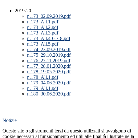
2019-20
n.173_02.09.2019.pdf
n.173_All.1.pdf
n.173_All.2.pdf
n.173_All.3.pdf
n.173_All.4-6-7-8.pdf
n.173_All.5.pdf
n.174_23.09.2019.pdf
n.175_29.10.2019.pdf
n.176_27.11.2019.pdf
n.177_28.01.2020.pdf
n.178_19.05.2020.pdf
n.178_All.1.pdf
n.179_04.06.2020.pdf
n.179_All.1.pdf
n.180_30.06.2020.pdf
Notizie
Questo sito o gli strumenti terzi da questo utilizzati si avvalgono di
cookie necessari al funzionamento ed utili alle finalità illustrate nella