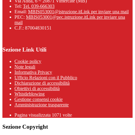
Via Adda, 6 ~ 20871 Vimercate (MB)
Tel:
Tel. 039-666303
Email:
MBIS053001@istruzione.it
Link per inviare una mail
PEC:
MBIS053001@pec.istruzione.it
Link per inviare una
mail
C.F.: 87004830151
Sezione Link Utili
Cookie policy
Note legali
Informativa Privacy
Ufficio Relazioni con il Pubblico
Dichiarazione di accessibilità
Obiettivi di accessibilità
Whistleblowing
Gestione consensi cookie
Amministrazione trasparente
Pagina visualizzata
1071
volte
Sezione Copyright