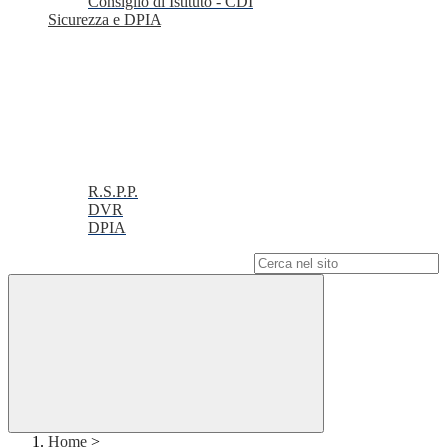
Consiglio di Istituto - CDI
Sicurezza e DPIA
R.S.P.P.
DVR
DPIA
Campo di ricerca per le pagine del sito
Home
>