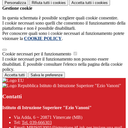
Personalizza
Rifiuta tutti
i cookies
Accetta tutti
i cookies
Gestione cookie
In questa schermata è possibile scegliere quali cookie consentire.
I cookie necessari sono quelli che consentono il funzionamento della
piattaforma e non è possibile disabilitarli.
Per conoscere quali sono i cookie necessari al funzionamento potete
visionare la
COOKIE POLICY
.
Cookie necessari per il funzionamento
I cookie necessari per il funzionamento non possono essere
disabilitati. È possibile consultare l'elenco nella pagina della cookie
policy.
Accetta tutti
Salva le preferenze
Istituto di Istruzione Superiore "Ezio Vanoni"
Contatti
Istituto di Istruzione Superiore "Ezio Vanoni"
Via Adda, 6 ~ 20871 Vimercate (MB)
Tel:
Tel. 039-666303
Email:
MBIS053001@istruzione.it
Link per inviare una mail