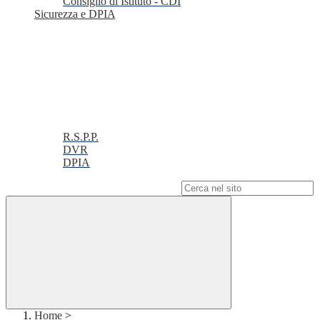
Consiglio di Istituto - CDI
Sicurezza e DPIA
R.S.P.P.
DVR
DPIA
Campo di ricerca per le pagine del sito
Home
>