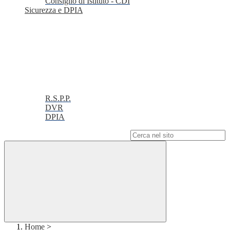
Consiglio di Istituto - CDI
Sicurezza e DPIA
R.S.P.P.
DVR
DPIA
Campo di ricerca per le pagine del sito
Home
>