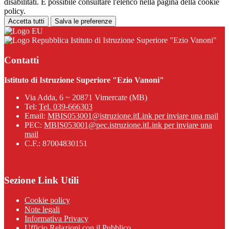
disabilitati. È possibile consultare l'elenco nella pagina della cookie
policy.
Accetta tutti
Salva le preferenze
Istituto di Istruzione Superiore "Ezio Vanoni"
Contatti
Istituto di Istruzione Superiore "Ezio Vanoni"
Via Adda, 6 ~ 20871 Vimercate (MB)
Tel:
Tel. 039-666303
Email:
MBIS053001@istruzione.it
Link per inviare una mail
PEC:
MBIS053001@pec.istruzione.it
Link per inviare una
mail
C.F.: 87004830151
Sezione Link Utili
Cookie policy
Note legali
Informativa Privacy
Ufficio Relazioni con il Pubblico