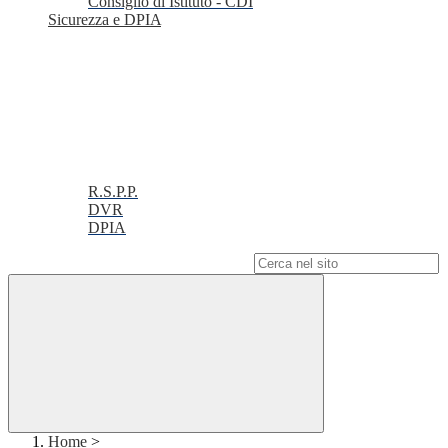
Consiglio di Istituto - CDI
Sicurezza e DPIA
R.S.P.P.
DVR
DPIA
Campo di ricerca per le pagine del sito
Home
>