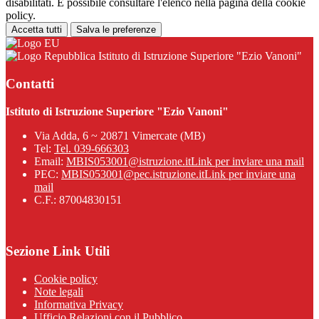
disabilitati. È possibile consultare l'elenco nella pagina della cookie
policy.
Accetta tutti
Salva le preferenze
Istituto di Istruzione Superiore "Ezio Vanoni"
Contatti
Istituto di Istruzione Superiore "Ezio Vanoni"
Via Adda, 6 ~ 20871 Vimercate (MB)
Tel:
Tel. 039-666303
Email:
MBIS053001@istruzione.it
Link per inviare una mail
PEC:
MBIS053001@pec.istruzione.it
Link per inviare una
mail
C.F.: 87004830151
Sezione Link Utili
Cookie policy
Note legali
Informativa Privacy
Ufficio Relazioni con il Pubblico