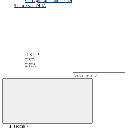
Consiglio di Istituto - CDI
Sicurezza e DPIA
R.S.P.P.
DVR
DPIA
Campo di ricerca per le pagine del sito
Home
>