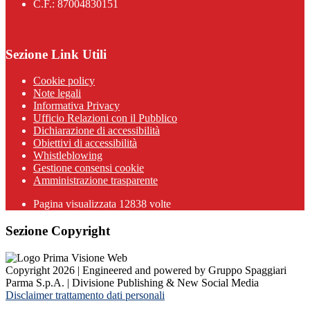
C.F.: 87004830151
Sezione Link Utili
Cookie policy
Note legali
Informativa Privacy
Ufficio Relazioni con il Pubblico
Dichiarazione di accessibilità
Obiettivi di accessibilità
Whistleblowing
Gestione consensi cookie
Amministrazione trasparente
Pagina visualizzata
12838
volte
Sezione Copyright
Copyright 2026 | Engineered and powered by Gruppo Spaggiari
Parma S.p.A. | Divisione Publishing & New Social Media
Disclaimer trattamento dati personali