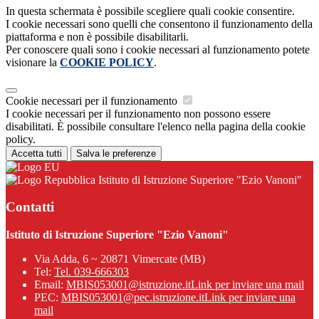
In questa schermata è possibile scegliere quali cookie consentire.
I cookie necessari sono quelli che consentono il funzionamento della
piattaforma e non è possibile disabilitarli.
Per conoscere quali sono i cookie necessari al funzionamento potete
visionare la
COOKIE POLICY
.
Cookie necessari per il funzionamento
I cookie necessari per il funzionamento non possono essere
disabilitati. È possibile consultare l'elenco nella pagina della cookie
policy.
Accetta tutti
Salva le preferenze
Istituto di Istruzione Superiore "Ezio Vanoni"
Contatti
Istituto di Istruzione Superiore "Ezio Vanoni"
Via Adda, 6 ~ 20871 Vimercate (MB)
Tel:
Tel. 039-666303
Email:
MBIS053001@istruzione.it
Link per inviare una mail
PEC:
MBIS053001@pec.istruzione.it
Link per inviare una
mail