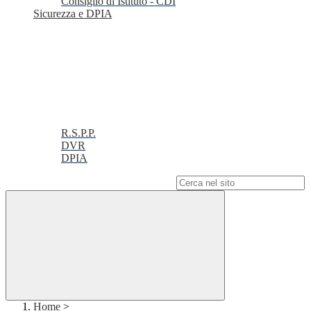
Consiglio di Istituto - CDI
Sicurezza e DPIA
R.S.P.P.
DVR
DPIA
Campo di ricerca per le pagine del sito
Home
>