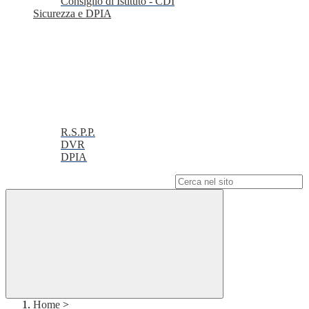
Consiglio di Istituto - CDI
Sicurezza e DPIA
R.S.P.P.
DVR
DPIA
Campo di ricerca per le pagine del sito
Home
>